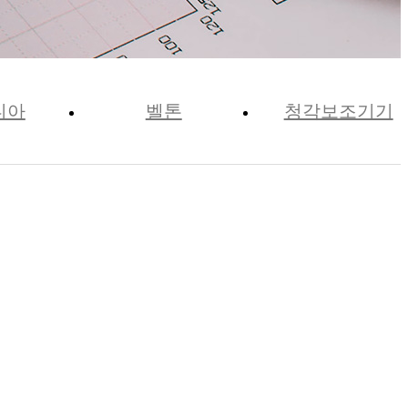
니아
벨톤
청각보조기기