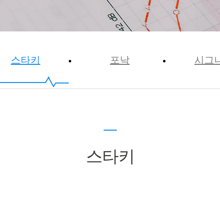
스타키
포낙
시그
스타키