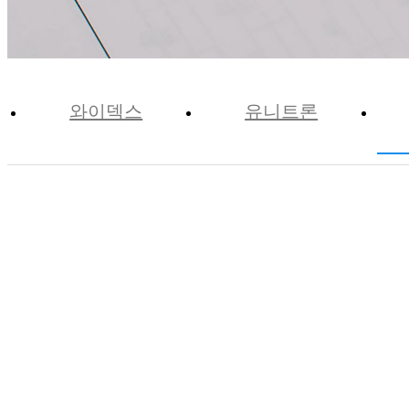
와이덱스
유니트론